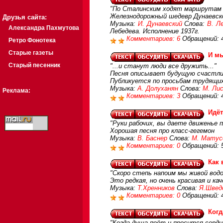
"По Сталинским ходят маршрутам С
Железнодорожный шедевр Дунаевск
Друзья сайта:
Музыка:
И. Дунаевский
Слова:
В. Л
Александра Пахмутова
Лебедева. Исполнение 1937г.
Комментариев: 6
Обращений: 
Ретро Фонотека
Старые газеты
И мы
Старый песенник
"...и станут люди все дружить..."
Песня описывает будущую счастли
Публикуется по просьбам трудящи
Музыка:
А. Долуханян
Слова:
М. Ли
Реклама:
Комментариев: 3
Обращений: 
Идёт
"Руки рабочих, вы даете движенье п
Хорошая песня про класс-гегемон
Музыка:
В. Баснер
Слова:
М. Матус
Комментариев: 0
Обращений: 
Как 
"Скоро степь напоим мы живой вод
Это редкая, но очень красивая и ка
Музыка:
Т.Хренников
Слова:
Я.Швед
Комментариев: 0
Обращений: 
Когд
"Когда душа поёт и просится сердц