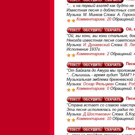
"... и на первый взгляд как будто не 
Известная песня о доблестных сот
Музыка: М. Минков Слова: А. Горох
Комментариев: 20
Обращений:
Ой, 
"Ой, вы кони, вы кони стальные, бо
Некогда известная песня советских
Музыка:
И. Дунаевский
Слова:
В. Ле
Исполнение 1937г.
Комментариев: 2
Обращений: 
Пес
"От Байкала до Амура мы проложим
"...Слышишь - время гудит "БАМ"! 
Музыкальная эмблема брежневской 
Музыка:
Оскар Фельцман
Слова:
Ро
Комментариев: 0
Обращений: 
Песн
"Страна встает со славою навстреч
Эта песня исполнялась по радио по
Музыка:
Д.Шостакович
Слова: Б.Кор
Комментариев: 10
Обращений:
Песн