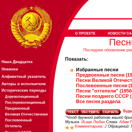
Песн
Последнее обновление разд
Показать:
Наша Двадцатка
Новинки
Избранные песни
Предвоенные песни (19
Алфавитный указатель
Песни Великой Отечест
Авторы и исполнители
Послевоенные песни (1
Исторические периоды
Песни "оттепели" (1956
Песни позднего СССР (
Дореволюционный
Все песни раздела
Послереволюционный
Предвоенный
Будь
Великая Отечественная
"Чтоб дружной работою вашей бриг
Послевоенный
Музыка:
Исаак Любан
Слова:
Адам Р
Оттепель
Комментариев: 2
Обращений: 