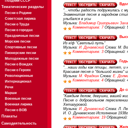
Поздний СССР
Вдо
Тематические разделы
"...чтобы радость подружилась с му
Песни о Родине
Знаменитая песня в народном стил
Советская лирика
улыбался в усы
Музыка:
Владимир Григорьевич Зах
Песни о Труде
Комментариев: 7
Обращений: 
Песни о городах
Праздничные песни
Высо
Морские песни
Из к/ф "Светлый путь"
Спортивные песни
Музыка:
И. Дунаевский
Слова: М. Во
Комментариев: 3
Обращений: 
Пионерские песни
Молодежные песни
Годы
Песни о Вождях
"...наши годы как птицы, летят, и н
Песни о Героях
Красивая песня о "большой жизни" 
Революционные
Музыка:
М. Фрадкин
Слова:
Е. Долм
Комментариев: 4
Обращений: 
Интернационал
Речи
До с
Марши
"Каждым делом, девушки, вашей жи
Военные песни
Песня о добровольном переселени
Военная лирика
Хетагуровой.
Музыка:
И. Дунаевский
Слова: Л. Ле
Песни о ВОВ
И. О. Дунаевского Исполнение 1938г
Плакаты
Комментариев: 19
Обращений:
Самодеятельность
Жел