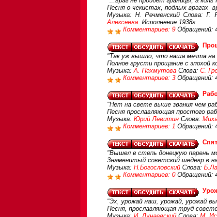
"...враг не пройдет границы, а кол
Песня о чекистах, подлых врагах- в
Музыка: Н. Речменский Слова: Г.
Алексеева.
Исполнение 1938г.
Комментариев: 9
Обращений: 
Про
"Так уж вышло, что наша мечта на 
Полное грусти прощание с эпохой к
Музыка:
А. Пахмутова
Слова:
С. Гр
Комментариев: 3
Обращений: 
Раб
"Нет на свете выше звания чем рабо
Песня прославляющая простого раб
Музыка:
Юрий Левитин
Слова:
Миха
Комментариев: 1
Обращений: 
Спят
"Вышел в степь донецкую парень мол
Знаменитый советский шедевр в на
Музыка:
Н.Богословский
Слова:
Б.Л
Комментариев: 0
Обращений: 
Уро
"Эх, урожай наш, урожай, урожай вы
Песня, прославляющая труд советс
Музыка:
И. Дунаевский
Слова:
М. Ис