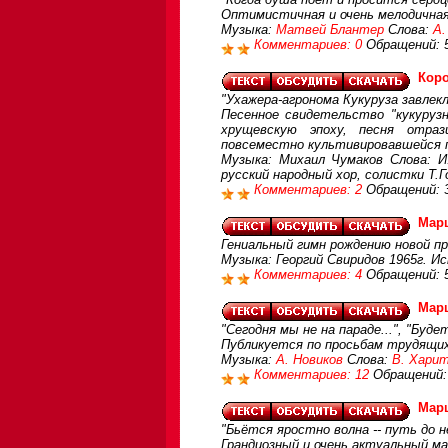
Оптимистичная и очень мелодичная 
Музыка:
Матвей Блантер
Слова:
А.
Комментариев: 0
Обращений: 
Кор
"Ухажера-агронома Кукуруза завлекл
Песенное свидетельство "кукурузн
хрущевскую эпоху, песня отрази
повсеместно культивировавшейся 
Музыка: Михаил Чумаков Слова: И
русский народный хор, солистки Т.Г
Комментариев: 2
Обращений: 
Марш
Гениальный гимн рождению новой п
Музыка: Георгий Свиридов 1965г. И
Комментариев: 4
Обращений: 
Мар
"Сегодня мы не на параде...", "Буде
Публикуется по просьбам трудящи
Музыка:
А. Новиков
Слова:
В. Хари
Комментариев: 12
Обращений:
Мар
"Бьётся яростно волна -- путь до 
Грандиозный и очень актуaльный м