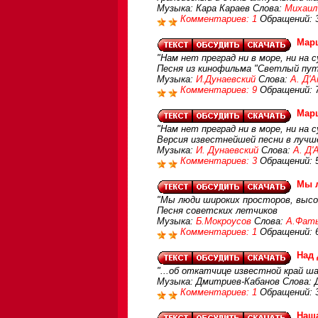
Музыка: Кара Караев Слова:
Михаил
Комментариев: 1
Обращений: 
Марш
"Нам нет преград ни в море, ни на 
Песня из кинофильма "Светлый пут
Музыка:
И.Дунаевский
Слова:
А. Д'
Комментариев: 9
Обращений: 
Марш
"Нам нет преград ни в море, ни на 
Версия известнейшей песни в лучш
Музыка:
И. Дунаевский
Слова:
А. Д'
Комментариев: 3
Обращений: 
Мы 
"Мы люди широких просторов, высок
Песня советских летчиков
Музыка:
Б.Мокроусов
Слова:
А.Фат
Комментариев: 1
Обращений: 
Над 
"...об откатчице известной край ша
Музыка: Дмитриев-Кабанов Слова: Д
Комментариев: 1
Обращений: 
Наша